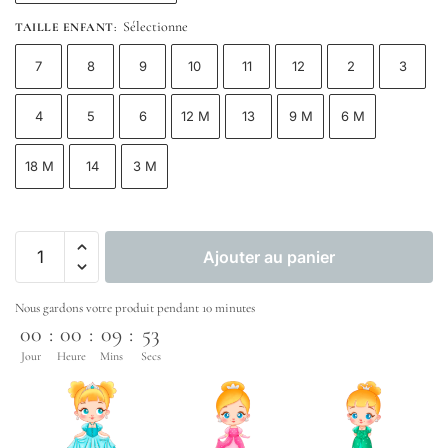
Sélectionne
TAILLE ENFANT
:
7
8
9
10
11
12
2
3
4
5
6
12 M
13
9 M
6 M
18 M
14
3 M
Ajouter au panier
Nous gardons votre produit pendant 10 minutes
00
:
00
:
09
:
53
Jour
Heure
Mins
Secs