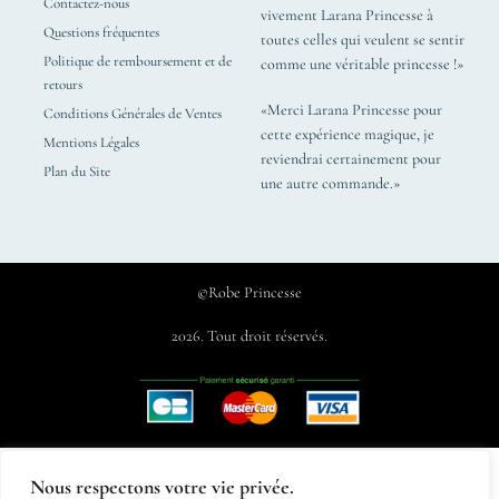
Contactez-nous
vivement Larana Princesse à
Questions fréquentes
toutes celles qui veulent se sentir
Politique de remboursement et de
comme une véritable princesse !»
retours
«Merci Larana Princesse pour
Conditions Générales de Ventes
cette expérience magique, je
Mentions Légales
reviendrai certainement pour
Plan du Site
une autre commande.»
©Robe Princesse
2026. Tout droit réservés.
Nous respectons votre vie privée.