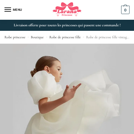
MENU
0
Livraison offerte pour toutes les princesses qui passent une commande !
Robe princesse
»
Boutique
»
Robe de princesse fille
»
Robe de princesse fille vintage tulle manches bouffantes cérémonie