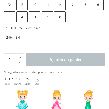
12
13
10
11
14
2
5
6
3
4
9
7
8
Sélectionne
EXPÉDITION
:
24H/48H
Ajouter au panier
Nous gardons votre produit pendant 10 minutes
00
:
00
:
09
:
52
Jour
Heure
Mins
Secs