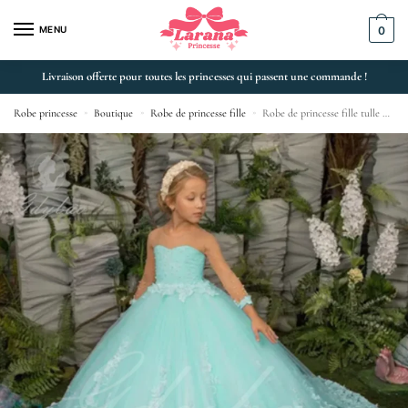
MENU
0
Livraison offerte pour toutes les princesses qui passent une commande !
Robe princesse
»
Boutique
»
Robe de princesse fille
»
Robe de princesse fille tulle floral pour mariage cortège 2023