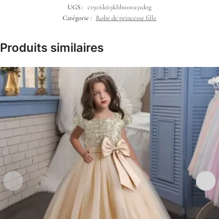
UGS :
ct9c6k69khh000a5sd0g
Catégorie :
Robe de princesse fille
Produits similaires