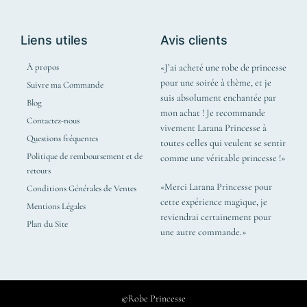
Liens utiles
Avis clients
À propos
«J’ai acheté une robe de princesse
pour une soirée à thème, et je
Suivre ma Commande
suis absolument enchantée par
Blog
mon achat ! Je recommande
Contactez-nous
vivement Larana Princesse à
Questions fréquentes
toutes celles qui veulent se sentir
Politique de remboursement et de
comme une véritable princesse !»
retours
«Merci Larana Princesse pour
Conditions Générales de Ventes
cette expérience magique, je
Mentions Légales
reviendrai certainement pour
Plan du Site
une autre commande.»
©Robe Princesse