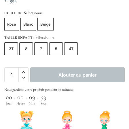
24.99
€
Sélectionne
COULEUR
:
Rose
Blanc
Beige
Sélectionne
TAILLE ENFANT
:
3T
8
7
5
4T
Ajouter au panier
Nous gardons votre produit pendant 10 minutes
00
:
00
:
09
:
53
Jour
Heure
Mins
Secs