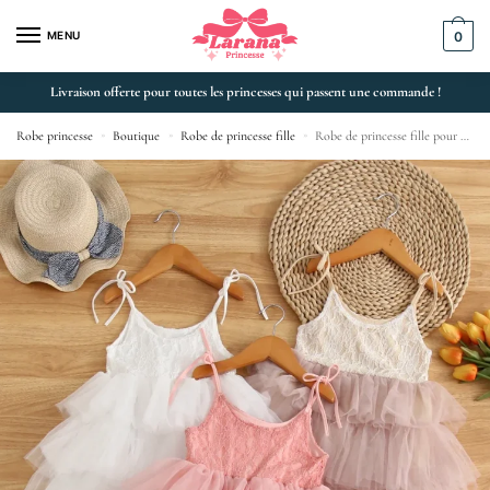
MENU
0
Livraison offerte pour toutes les princesses qui passent une commande !
Robe princesse
»
Boutique
»
Robe de princesse fille
»
Robe de princesse fille pour mariage et anniversaire en tutu dentelle