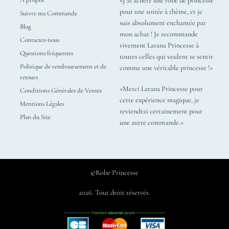
«J’ai acheté une robe de princesse
pour une soirée à thème, et je
Suivre ma Commande
suis absolument enchantée par
Blog
mon achat ! Je recommande
Contactez-nous
vivement Larana Princesse à
Questions fréquentes
toutes celles qui veulent se sentir
Politique de remboursement et de
comme une véritable princesse !»
retours
«Merci Larana Princesse pour
Conditions Générales de Ventes
cette expérience magique, je
Mentions Légales
reviendrai certainement pour
Plan du Site
une autre commande.»
©Robe Princesse
2026. Tout droit réservés.