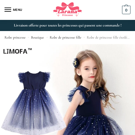
MENU
0
Livraison offerte pour toutes les princesses qui passent une commande !
Robe princesse
»
Boutique
»
Robe de princesse fille
»
Robe de princesse fille étoilée sans manches en tulle pour anniversaire