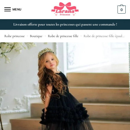
MENU
0
Livraison offerte pour toutes les princesses qui passent une commande !
Robe princesse
»
Boutique
»
Robe de princesse fille
»
Robe de princesse fille épaules dénudées ornée de ruchés et perles