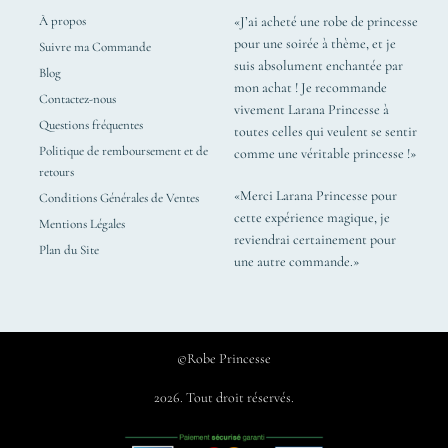
À propos
«J’ai acheté une robe de princesse
pour une soirée à thème, et je
Suivre ma Commande
suis absolument enchantée par
Blog
mon achat ! Je recommande
Contactez-nous
vivement Larana Princesse à
Questions fréquentes
toutes celles qui veulent se sentir
Politique de remboursement et de
comme une véritable princesse !»
retours
«Merci Larana Princesse pour
Conditions Générales de Ventes
cette expérience magique, je
Mentions Légales
reviendrai certainement pour
Plan du Site
une autre commande.»
©Robe Princesse
2026. Tout droit réservés.