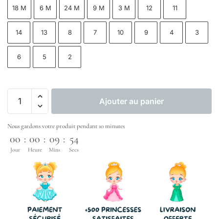
18 M
6 M
24 M
9 M
3 M
12
11
14
13
8
7
10
9
4
3
6
5
2
Ajouter au panier
Nous gardons votre produit pendant 10 minutes
00
:
00
:
09
:
52
Jour
Heure
Mins
Secs