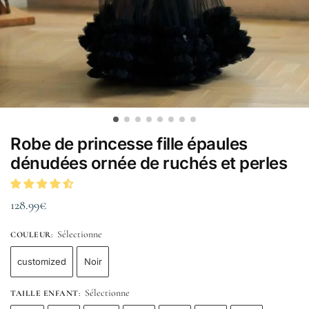
Robe de princesse fille épaules
dénudées ornée de ruchés et perles
128.99
€
Sélectionne
COULEUR
:
customized
Noir
Sélectionne
TAILLE ENFANT
: