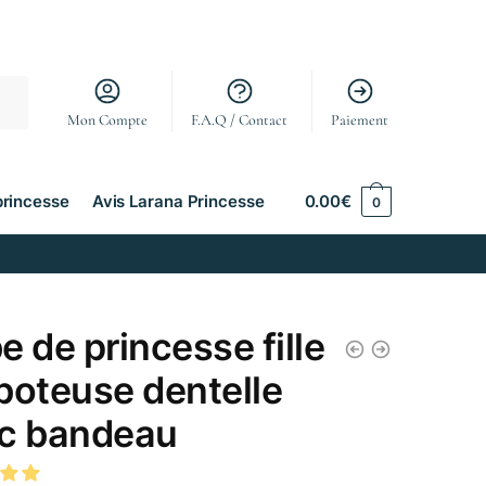
Mon Compte
F.A.Q / Contact
Paiement
princesse
Avis Larana Princesse
0.00
€
0
e de princesse fille
boteuse dentelle
c bandeau