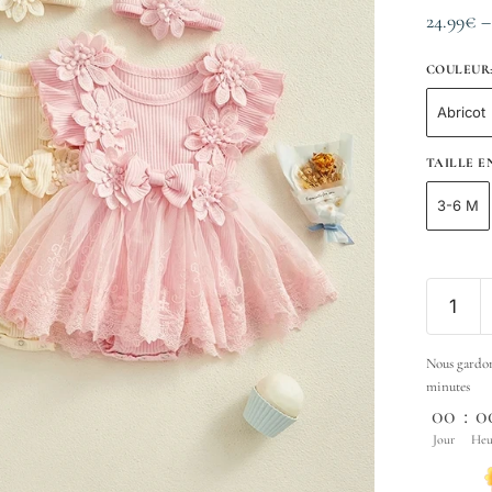
24.99
€
COULEUR
Abricot
TAILLE 
3-6 M
Nous gardon
minutes
00
:
0
Jour
Heu