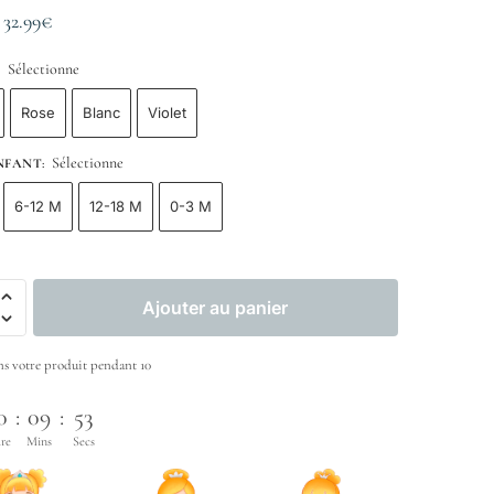
–
32.99
€
Sélectionne
:
Rose
Blanc
Violet
Sélectionne
ENFANT
:
6-12 M
12-18 M
0-3 M
Ajouter au panier
s votre produit pendant 10
0
:
09
:
51
re
Mins
Secs