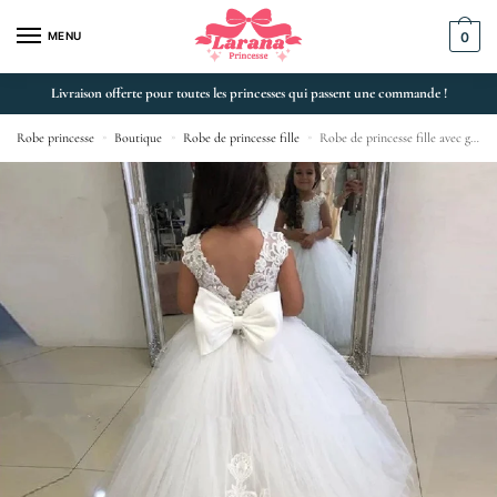
MENU
0
Livraison offerte pour toutes les princesses qui passent une commande !
Robe princesse
»
Boutique
»
Robe de princesse fille
»
Robe de princesse fille avec grand nœud et appliques pour mariage