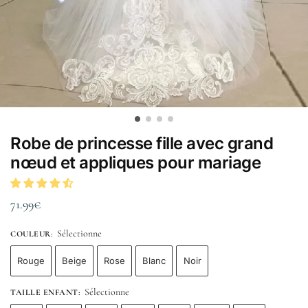
Robe de princesse fille avec grand
nœud et appliques pour mariage
71.99
€
Sélectionne
COULEUR
:
Rouge
Beige
Rose
Blanc
Noir
Sélectionne
TAILLE ENFANT
: