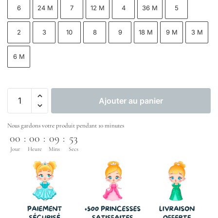
6
24 M
7
12 M
4
36 M
5
2
3
10
8
9
18 M
9 M
3 M
6 M
Ajouter au panier
Nous gardons votre produit pendant 10 minutes
00
:
00
:
09
:
52
Jour
Heure
Mins
Secs