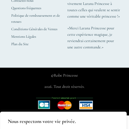
Contactez-nous
vivement Larana Princesse à
Questions fréquentes
toutes celles qui veulent se sentir
Politique de remboursement et de
comme une véritable princesse !»
retours
«Merci Larana Princesse pour
Conditions Générales de Ventes
cette expérience magique, je
Mentions Légales
reviendrai certainement pour
Plan du Site
une autre commande.»
©Robe Princesse
2026. Tout droit réservés.
Nous respectons votre vie privée.