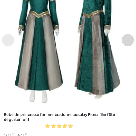
Robe de princesse femme costume cosplay Fiona film fête
déguisement
49.99
€
–
57.99
€