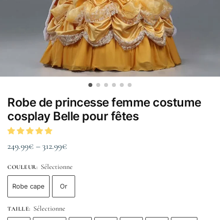
Robe de princesse femme costume
cosplay Belle pour fêtes
249.99
€
–
312.99
€
Sélectionne
COULEUR
:
Robe cape
Or
Sélectionne
TAILLE
: