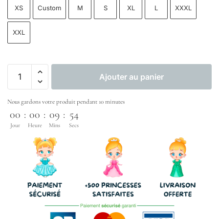
XS
Custom
M
S
XL
L
XXXL
XXL
Ajouter au panier
Nous gardons votre produit pendant 10 minutes
00
:
00
:
09
:
53
Jour
Heure
Mins
Secs