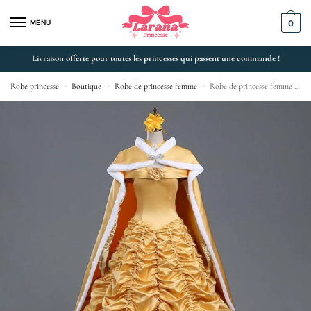
MENU
0
Livraison offerte pour toutes les princesses qui passent une commande !
Robe princesse
»
Boutique
»
Robe de princesse femme
»
Robe de princesse femme costume cosplay Belle pour fêtes