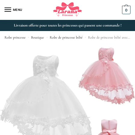
MENU
0
Livraison offerte pour toutes les princesses qui passent une commande !
Robe princesse
»
Boutique
»
Robe de princesse bébé
»
Robe de princesse bébé avec dentelle et traîne pour baptême