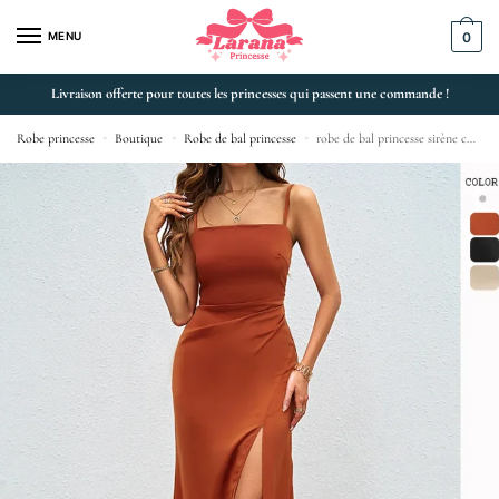
MENU
0
Livraison offerte pour toutes les princesses qui passent une commande !
Robe princesse
»
Boutique
»
Robe de bal princesse
»
robe de bal princesse sirène charmante sans manches avec fente latérale