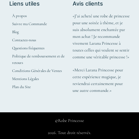
Liens utiles
Avis clients
À propos
«J’ai acheté une robe de princesse
pour une soirée à thème, et je
Suivre ma Commande
suis absolument enchantée par
Blog
mon achat ! Je recommande
Contactez-nous
vivement Larana Princesse à
Questions fréquentes
toutes celles qui veulent se sentir
Politique de remboursement et de
comme une véritable princesse !»
retours
«Merci Larana Princesse pour
Conditions Générales de Ventes
cette expérience magique, je
Mentions Légales
reviendrai certainement pour
Plan du Site
une autre commande.»
©Robe Princesse
2026. Tout droit réservés.