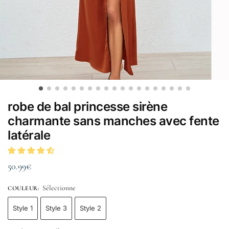
robe de bal princesse sirène
charmante sans manches avec fente
latérale
50.99
€
Sélectionne
COULEUR
:
Style 1
Style 3
Style 2